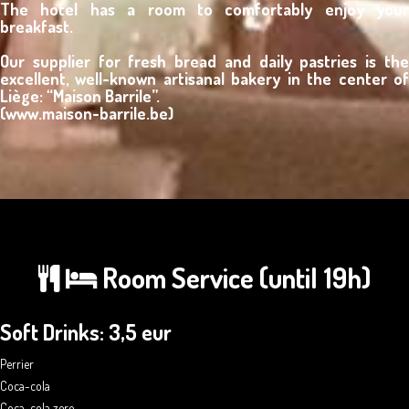
The hotel has a room to comfortably enjoy your
breakfast.
Our supplier for fresh bread and daily pastries is the
excellent, well-known artisanal bakery in the center of
Liège: “Maison Barrile”.
(www.maison-barrile.be)
Room Service (until 19h)
Soft Drinks: 3,5 eur
Perrier
Coca-cola
Coca-cola zero