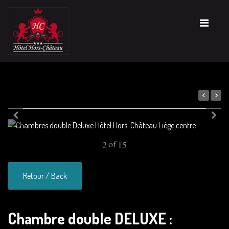
of
2
15
Retour / Back
Chambre double DELUXE :