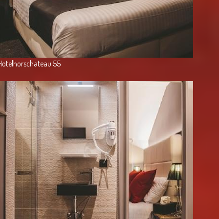
Hotelhorschateau 55