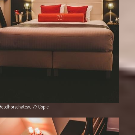
Hotelhorschateau 77 Copie