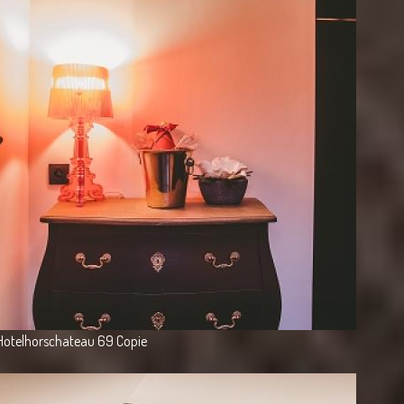
Hotelhorschateau 69 Copie