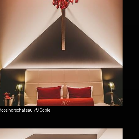
Hotelhorschateau 79 Copie