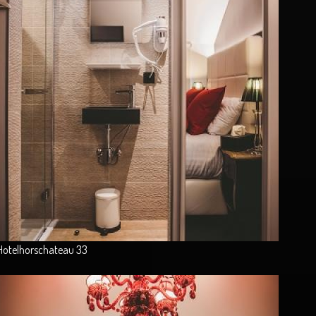
Hotelhorschateau 33