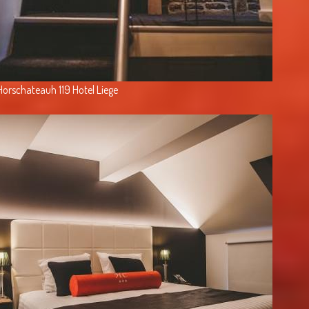
Horschateauh 119 Hotel Liege