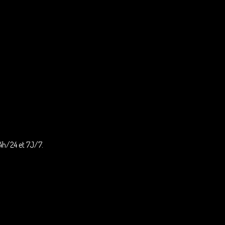
24h/24 et 7J/7.
atuit le dimanche, ...