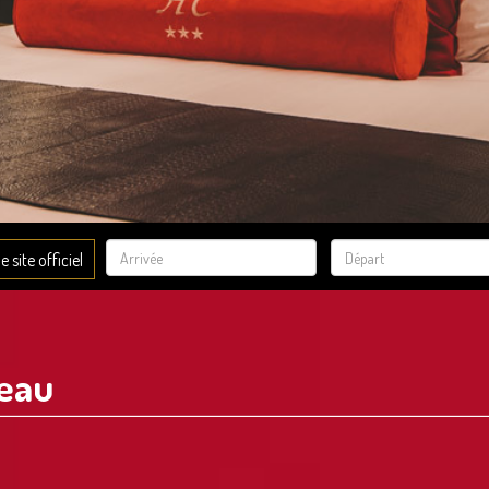
 site officiel
teau